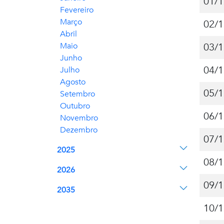
01/1
Fevereiro
Março
02/1
Abril
Maio
03/1
Junho
04/1
Julho
Agosto
05/1
Setembro
Outubro
06/1
Novembro
Dezembro
07/1
2025
08/1
2026
09/1
2035
10/1