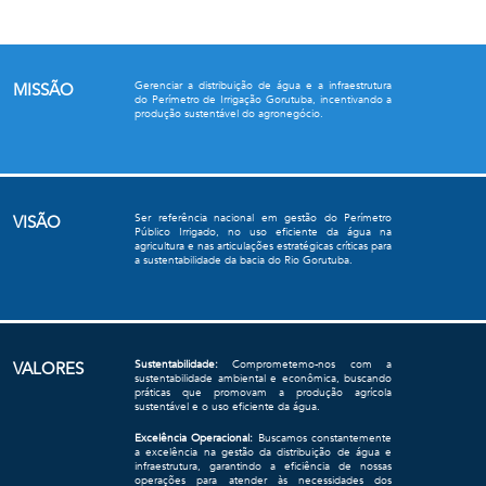
Gerenciar a distribuição de água e a infraestrutura
MISSÃO
do Perímetro de Irrigação Gorutuba, incentivando a
produção sustentável do agronegócio.
Ser referência nacional em gestão do Perímetro
VISÃO
Público Irrigado, no uso eficiente da água na
agricultura e nas articulações estratégicas críticas para
a sustentabilidade da bacia do Rio Gorutuba.
Sustentabilidade:
Comprometemo-nos com a
VALORES
sustentabilidade ambiental e econômica, buscando
práticas que promovam a produção agrícola
sustentável e o uso eficiente da água.
Excelência Operacional:
Buscamos constantemente
a excelência na gestão da distribuição de água e
infraestrutura, garantindo a eficiência de nossas
operações para atender às necessidades dos